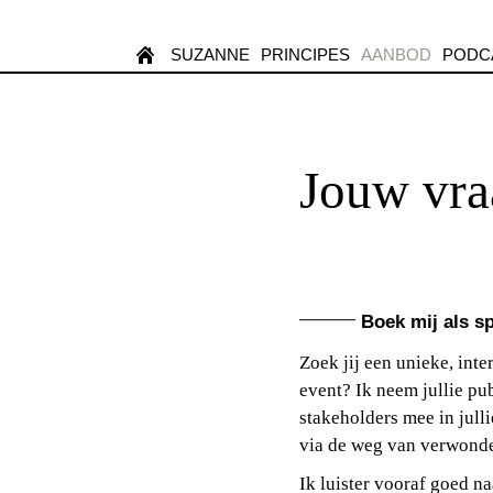
SUZANNE
PRINCIPES
AANBOD
PODC
Jouw vra
Boek mij als s
Zoek jij een unieke, int
event? Ik neem jullie pu
stakeholders mee in jull
via de weg van verwond
Ik luister vooraf goed na