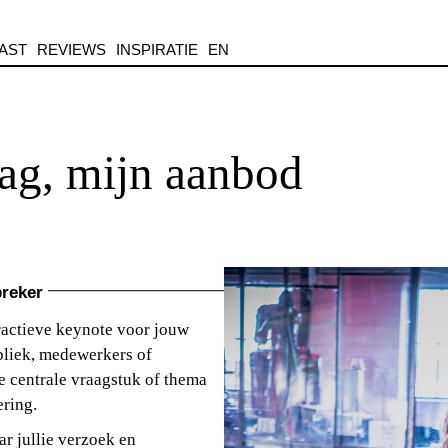
AST
REVIEWS
INSPIRATIE
EN
ag, mijn aanbod
preker
eractieve keynote voor jouw
bliek, medewerkers of
ie centrale vraagstuk of thema
ering.
ar jullie verzoek en