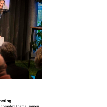
oeting
n complex thema, samen