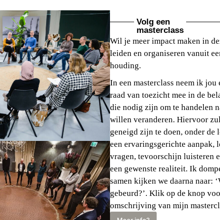
Volg een
masterclass
Wil je meer impact maken in dez
leiden en organiseren vanuit 
houding.
In een masterclass neem ik jou 
raad van toezicht mee in de bel
die nodig zijn om te handelen na
willen veranderen. Hiervoor zu
geneigd zijn te doen, onder de
een ervaringsgerichte aanpak, l
vragen, tevoorschijn luisteren 
een gewenste realiteit. Ik dompe
samen kijken we daarna naar: ‘W
gebeurd?’. Klik op de knop voo
omschrijving van mijn mastercl
Meer info?