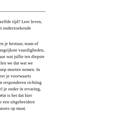
elfde tijd? Leer leven,
een onderzoekende
en je bestuur, team of
angrijkste vaardigheden,
ar wat jullie ten diepste
llen we dat wat we
 loep moeten nemen. In
eer je voorwaarts
en responderen richting
l je onder in ervaring,
at is het dat hier
r een uitgebreidere
asses op maat.