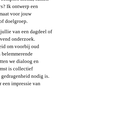
rs? Ik ontwerp een
maat voor jouw
of doelgroep.
jullie van een dagdeel of
evend onderzoek.
eid om voorbij oud
n belemmerende
tten we dialoog en
mst is collectief
r gedragenheid nodig is.
r een impressie van