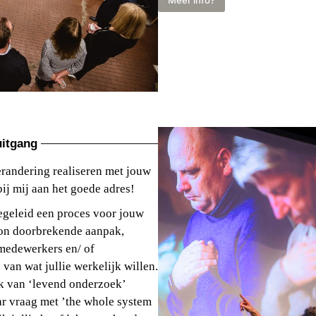
uitgang
erandering realiseren met jouw
bij mij aan het goede adres!
begeleid een proces voor jouw
oon doorbrekende aanpak,
 medewerkers en/ of
e van wat jullie werkelijk willen.
k van ‘levend onderzoek’
r vraag met ’the whole system