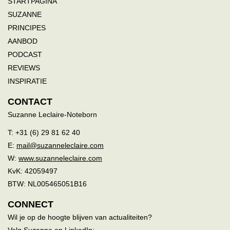
STARTPAGINA
SUZANNE
PRINCIPES
AANBOD
PODCAST
REVIEWS
INSPIRATIE
CONTACT
Suzanne Leclaire-Noteborn
T: +31 (6) 29 81 62 40
E:
mail@suzanneleclaire.com
W:
www.suzanneleclaire.com
KvK: 42059497
BTW: NL005465051B16
CONNECT
Wil je op de hoogte blijven van actualiteiten?
Volg Suzanne op LinkedIn: