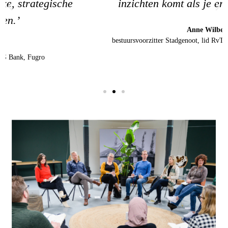
inzichten komt als je er anders instapt.’
Anne Wilbers
bestuursvoorzitter Stadgenoot, lid RvT GGZ NHN, lid RvC ASRE