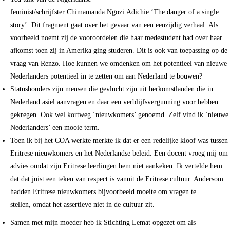
feminist/schrijfster
Chimamanda Ngozi Adichie
‘The danger of a single
story’.
Dit fragment gaat over het gevaar van een eenzijdig verhaal. Als
voorbeeld noemt zij de vooroordelen die haar medestudent had over haar
afkomst toen zij in Amerika ging studeren. Dit is ook van toepassing op de
vraag van Renzo. Hoe kunnen we omdenken om het potentieel van nieuwe
Nederlanders potentieel in te zetten om aan Nederland te bouwen?
Statushouders zijn mensen die gevlucht zijn uit herkomstlanden die in
Nederland asiel aanvragen en daar een verblijfsvergunning voor hebben
gekregen. Ook wel kortweg ‘nieuwkomers’ genoemd. Zelf vind ik ‘nieuwe
Nederlanders’ een mooie term.
Toen ik bij het COA werkte merkte ik dat er een redelijke kloof was tussen
Eritrese nieuwkomers en het Nederlandse beleid. Een docent vroeg mij om
advies omdat zijn Eritrese leerlingen hem niet aankeken. Ik vertelde hem
dat dat juist een teken van respect is vanuit de Eritrese cultuur. Andersom
hadden Eritrese nieuwkomers bijvoorbeeld moeite om vragen te
stellen, omdat het assertieve niet in de cultuur zit.
Samen met mijn moeder heb ik Stichting Lemat opgezet om als