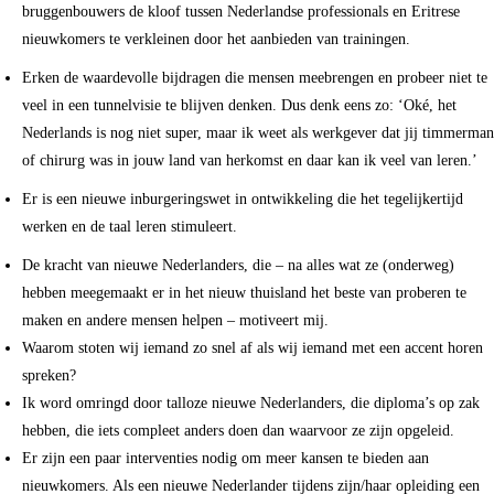
bruggenbouwers de kloof tussen Nederlandse professionals en Eritrese
nieuwkomers te verkleinen door het aanbieden van trainingen.
Erken de waardevolle bijdragen die mensen meebrengen en probeer niet te
veel in een tunnelvisie te blijven denken. Dus denk eens zo: ‘Oké, het
Nederlands is nog niet super, maar ik weet als werkgever dat jij timmerman
of chirurg was in jouw land van herkomst en daar kan ik veel van leren.’
Er is een nieuwe inburgeringswet in ontwikkeling die het tegelijkertijd
werken en de taal leren stimuleert.
De kracht van nieuwe Nederlanders, die – na alles wat ze (onderweg)
hebben meegemaakt er in het nieuw thuisland het beste van proberen te
maken en andere mensen helpen – motiveert mij.
Waarom stoten wij iemand zo snel af als wij iemand met een accent horen
spreken?
Ik word omringd door talloze nieuwe Nederlanders, die diploma’s op zak
hebben, die iets compleet anders doen dan waarvoor ze zijn opgeleid.
Er zijn een paar interventies nodig om meer kansen te bieden aan
nieuwkomers. Als een nieuwe Nederlander tijdens zijn/haar opleiding een