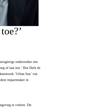
 toe?’
uwsgierige
onderzoeker een
roeg of
laat mis
.’ Hoe Derk de
et kunstwerk ‘Urban Sun’ van
t
deze
impactmaker in
geving te creëren. Dit