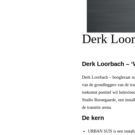
Derk Loor
Derk Loorbach – ‘W
Derk
Loorbach
– hoogleraar
s
van de grondleggers van
de
tra
toekomst positief wil beïnvloe
Studio Roosegaarde, een insta
de
transitie arena.
De kern
URBAN SUN is een installa