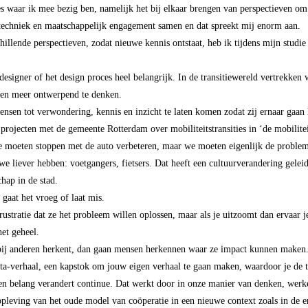
es waar ik mee bezig ben, namelijk het bij elkaar brengen van perspectieven o
techniek en maatschappelijk engagement samen en dat spreekt mij enorm aan.
illende perspectieven
,
zodat nieuwe kennis ontstaa
t,
heb ik tijdens mijn studi
d
esi
gner
of
h
et
design proces
heel belangrijk. In de transitiewereld
vertr
e
kken
w
en meer ontwerpend te denken.
en tot verwondering, kennis en inzicht te laten komen zodat zij ernaar gaan 
 projecten met de gemeente Rotterdam over mobiliteitstransities in ‘de mobilite
we moeten stoppen met de auto verbeteren, maar we moeten eigenlijk de proble
we liever hebben: voetgangers, fietsers. Dat heeft een cultuurverandering gelei
hap in de stad.
 gaat het vroeg of
laat mis
.
rustratie dat ze het probleem willen oplossen, maar als je uitzoomt dan ervaar
j
et geheel.
e bij anderen herkent, dan gaan mensen herkennen waar ze impact kunnen make
meta-verhaal, een kapstok om jouw eigen verhaal te gaan maken, waardoor je de 
n belang verandert continue. Dat werkt door in onze manier van denken, werk
opleving van het oude model van coöperatie in een nieuwe context zoals in de en