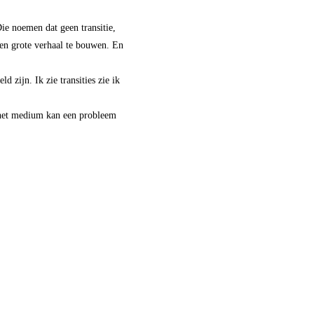
ie noemen dat geen transitie,
een
grote
verhaal te bouwen. En
keld zijn.
Ik zie t
ransities zie ik
n het medium kan een probleem