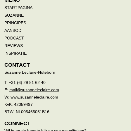
MENU
STARTPAGINA
SUZANNE
PRINCIPES
AANBOD
PODCAST
REVIEWS
INSPIRATIE
CONTACT
Suzanne Leclaire-Noteborn
T: +31 (6) 29 81 62 40
E:
mail@suzanneleclaire.com
W:
www.suzanneleclaire.com
KvK: 42059497
BTW: NL005465051B16
CONNECT
Wil je op de hoogte blijven van actualiteiten?